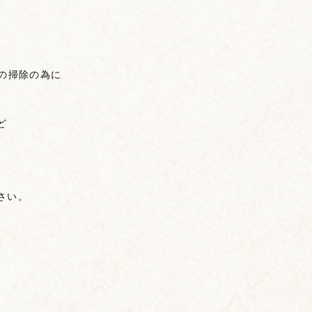
の掃除の為に
ど
さい。