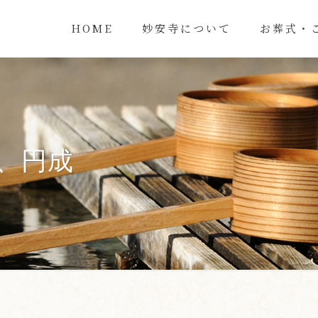
HOME
妙安寺について
お葬式・
、円成