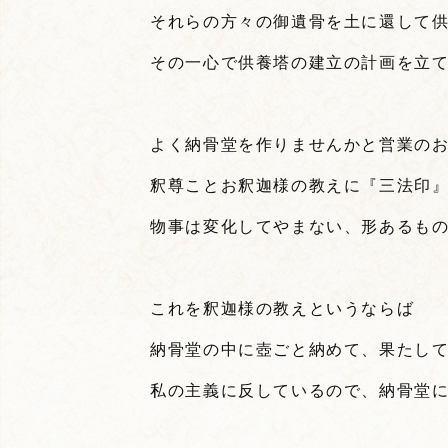
それらの方々の御遺骨を土に還して
その一心で供養塔の建立の計画を立
よく納骨堂を作りませんかと営業の
釈尊ことお釈迦様の教えに『三法印
物事は変化してやまない、形あるも
これを釈迦様の教えというならば
納骨堂の中に壺ごと納めて、果たし
私の主義に反しているので、納骨堂